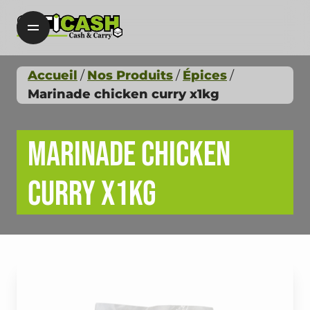
Accueil
Nos Produits
Épices
Marinade chicken curry x1kg
Marinade chicken
curry x1kg