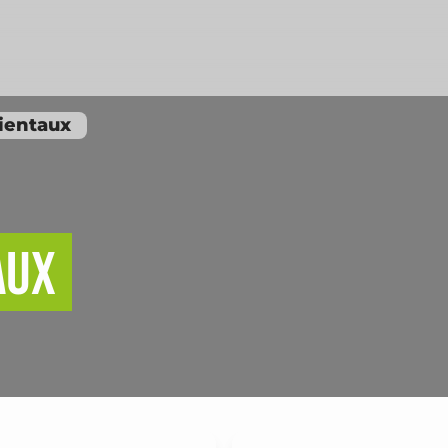
ientaux
aux