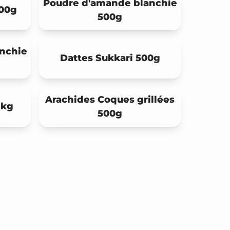
Poudre d'amande blanchie
500g
500g
nchie
Dattes Sukkari 500g
Arachides Coques grillées
1kg
500g